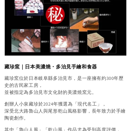
藏珍窯｜日本美濃燒・多治見手繪和食器
藏珍窯位於日本岐阜縣多治見市，是一座擁有約300年歷
史的古民家工房，
並被指定為多治見市文化財的美濃燒窯元。
創辦人小泉藏珍於2024年獲選為「現代名工」，
深受北大路魯山人與尾形乾山風格影響，長年致力於手繪
陶瓷創作。
其中「魯山人風」「乾山風」作品尤為受到高度評價，