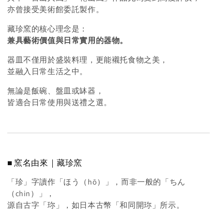
亦曾接受美術館委託製作。
藏珍窯的核心理念是：
兼具藝術價值與日常實用的器物。
器皿不僅用於盛裝料理，更能襯托食物之美，
並融入日常生活之中。
無論是飯碗、盤皿或缽器，
皆適合日常使用與送禮之選。
■ 窯名由來｜藏珍窯
「珍」字讀作「ほう（hō）」，而非一般的「ちん
（chin）」，
源自古字「珎」，如日本古幣「和同開珎」所示。