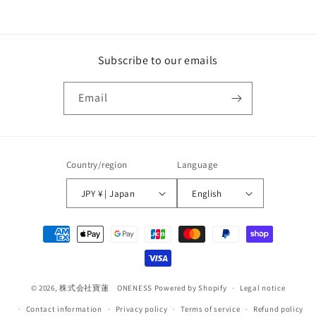
price
Subscribe to our emails
Email
Country/region
Language
JPY ¥ | Japan
English
Payment
methods
© 2026,
株式会社寶蓮 ONENESS
Powered by Shopify
Legal notice
Contact information
Privacy policy
Terms of service
Refund policy