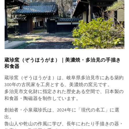
t
i
o
n
:
蔵珍窯（ぞうほうがま）｜美濃焼・多治見の手描き
和食器
蔵珍窯（ぞうほうがま）は、岐阜県多治見市にある築約
300年の古民家を工房とする、美濃焼の窯元です。
多治見市文化財に指定された歴史ある空間で、日本製の
和食器・陶磁器を制作しています。
創始者・小泉蔵珍氏は、2024年に「現代の名工」に選
出。
魯山人や乾山の作風に学び、長年にわたり手描きの器・