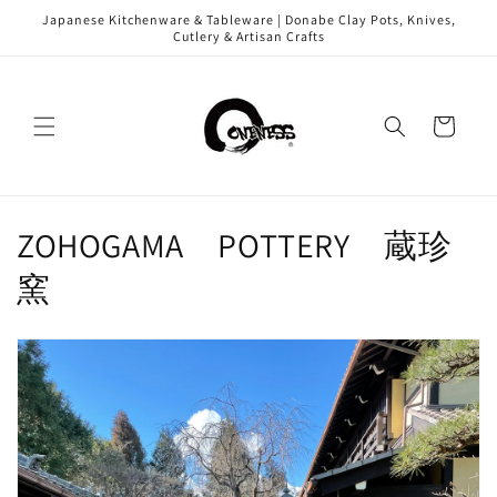
Skip to
Japanese Kitchenware & Tableware | Donabe Clay Pots, Knives,
content
Cutlery & Artisan Crafts
Cart
C
ZOHOGAMA POTTERY 蔵珍
o
窯
l
l
e
c