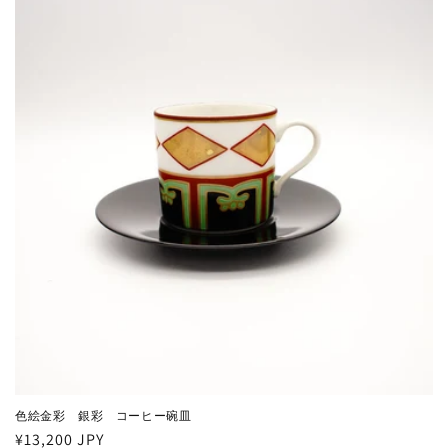
色絵金彩 銀彩 コーヒー碗皿
Regular
¥13,200 JPY