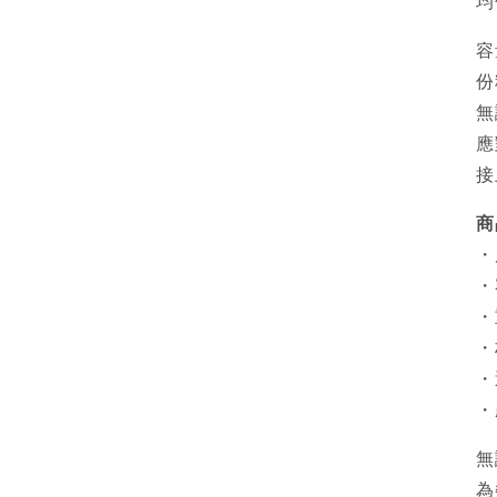
均
容
份
無
應
接
商
・
・
・
・
・
・
無
為