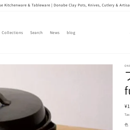
e Kitchenware & Tableware | Donabe Clay Pots, Knives, Cutlery & Artisa
Collections
Search
News
blog
o
u
n
t
ON
r
y
/
r
R
¥1
e
pr
Tax
g
色 
i