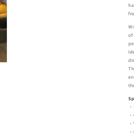
ha
fr
Wi
of
pe
Id
di
Th
en
th
Sp
・S
・C
・W
・M