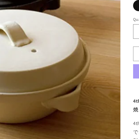
o
n
Qua
4
焼
4
で