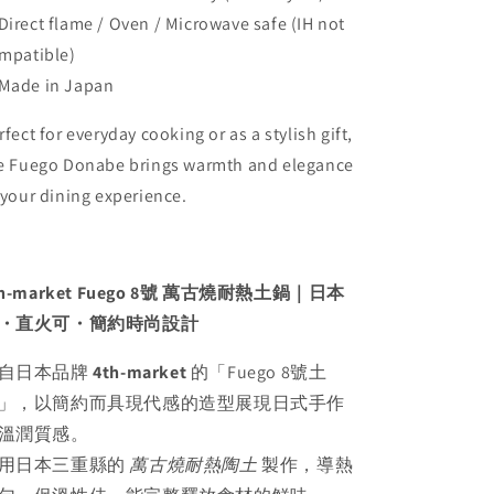
irect flame / Oven / Microwave safe (IH not
mpatible)
ade in Japan
rfect for everyday cooking or as a stylish gift,
e Fuego Donabe brings warmth and elegance
 your dining experience.
th-market Fuego 8號 萬古燒耐熱土鍋｜日本
・直火可・簡約時尚設計
自日本品牌
4th-market
的「Fuego 8號土
」，以簡約而具現代感的造型展現日式手作
溫潤質感。
用日本三重縣的
萬古燒耐熱陶土
製作，導熱