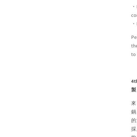
・D
co
・M
Pe
th
to
4
製
來
鍋
的
採