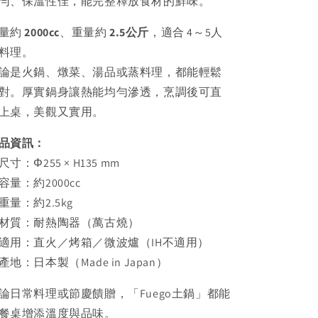
勻、保溫性佳，能完整釋放食材的鮮味。
量約
2000cc
、重量約
2.5公斤
，適合 4～5人
料理。
論是火鍋、燉菜、湯品或蒸料理，都能輕鬆
對。厚實鍋身讓熱能均勻滲透，烹調後可直
上桌，美觀又實用。
品資訊：
尺寸：Φ255 × H135 mm
容量：約2000cc
重量：約2.5kg
材質：耐熱陶器（萬古燒）
適用：直火／烤箱／微波爐（IH不適用）
產地：日本製（Made in Japan）
論日常料理或節慶饋贈，「Fuego土鍋」都能
餐桌增添溫度與品味。