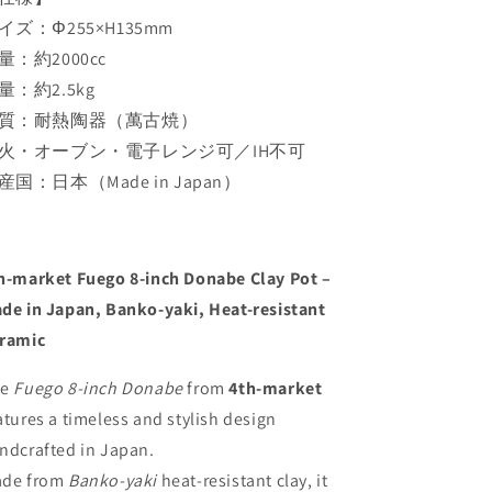
イズ：Φ255×H135mm
量：約2000cc
量：約2.5kg
質：耐熱陶器（萬古焼）
火・オーブン・電子レンジ可／IH不可
産国：日本（Made in Japan）
h-market Fuego 8-inch Donabe Clay Pot –
de in Japan, Banko-yaki, Heat-resistant
ramic
he
Fuego 8-inch Donabe
from
4th-market
atures a timeless and stylish design
ndcrafted in Japan.
de from
Banko-yaki
heat-resistant clay, it