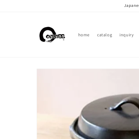
Skip to
Japanes
content
home
catalog
inquiry
Skip to
product
information