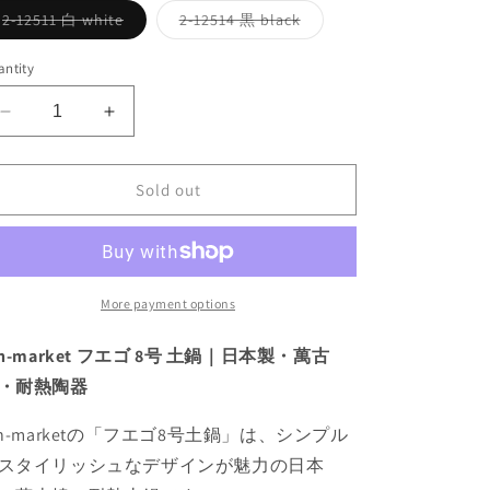
Variant
Variant
2-12511 白 white
2-12514 黒 black
sold
sold
out
out
or
or
ntity
unavailable
unavailable
Decrease
Increase
quantity
quantity
for
for
Sold out
フ
フ
エ
エ
ゴ
ゴ
8
8
号
号
More payment options
鍋
鍋
fuego
fuego
th-market フエゴ 8号 土鍋｜日本製・萬古
pot
pot
・耐熱陶器
no.8
no.8
th-marketの「フエゴ8号土鍋」は、シンプル
スタイリッシュなデザインが魅力の日本