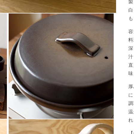
製
白
も
容
料
深
汁
直
味
厚
に
調
温
れ
Open
media
3
【