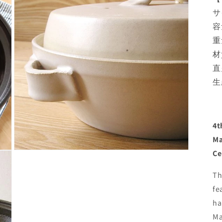
in
modal
サ
容
重
材
直
生
4t
Ma
Ce
Open
media
5
T
in
modal
fe
ha
Ma