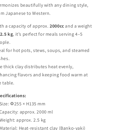
rmonizes beautifully with any dining style,
om Japanese to Western.
th a capacity of approx.
2000cc
and a weight
2.5 kg
, it’s perfect for meals serving 4–5
ople.
eal for hot pots, stews, soups, and steamed
shes.
e thick clay distributes heat evenly,
hancing flavors and keeping food warm at
e table.
ecifications:
ize: Φ255 × H135 mm
apacity: approx. 2000 ml
eight: approx. 2.5 kg
aterial: Heat-resistant clay (Banko-yaki)