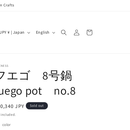
n Crafts
Log
C
L
Cart
JPY ¥ | Japan
English
in
a
n
g
u
ENESS
フエゴ 8号鍋
a
g
fuego pot no.8
e
egular
0,340 JPY
Sold out
ice
 included.
color